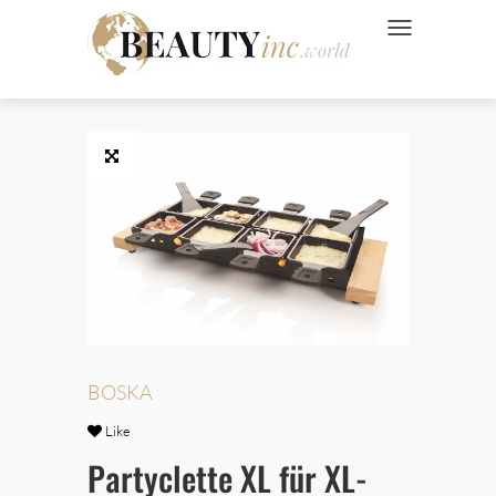
NAVIGATION UMSC
 Style
Wellness
ve
BOSKA
Ads
Like
Partyclette XL für XL-