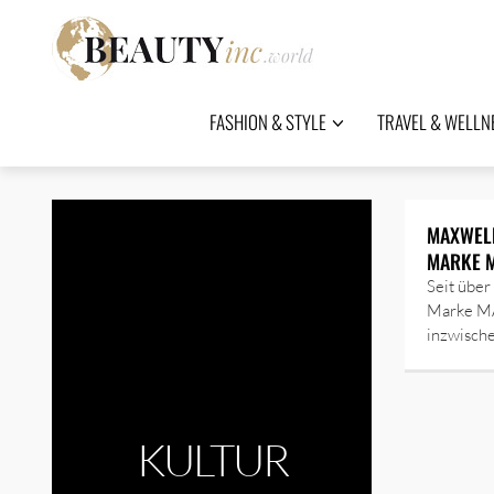
FASHION & STYLE
TRAVEL & WELLN
MAXWELL
MARKE M
Seit über
Marke M
inzwisch
KULTUR