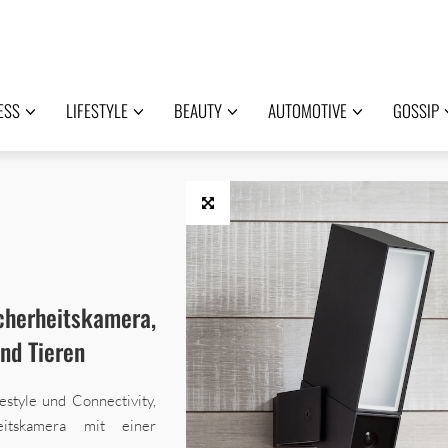
ESS
LIFESTYLE
BEAUTY
AUTOMOTIVE
GOSSIP
erheitskamera,
nd Tieren
style und Connectivity,
eitskamera mit einer