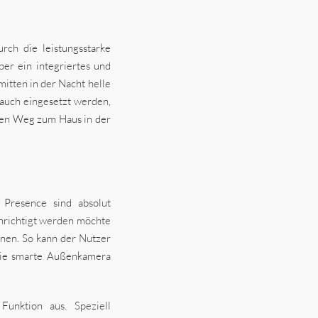
rch die leistungsstarke
ber ein integriertes und
mitten in der Nacht helle
 auch eingesetzt werden,
den Weg zum Haus in der
Presence sind absolut
chrichtigt werden möchte
nnen. So kann der Nutzer
 Die smarte Außenkamera
s
Funktion aus. Speziell