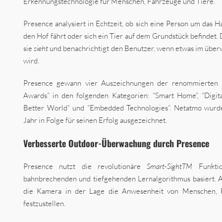
Erkennungstechnologie für Menschen, Fahrzeuge und Tiere.
Presence analysiert in Echtzeit, ob sich eine Person um das H
den Hof fährt oder sich ein Tier auf dem Grundstück befindet.
sie
sieht
und benachrichtigt den Benutzer, wenn etwas im über
wird.
Presence gewann vier Auszeichnungen der renommierten 
Awards” in den folgenden Kategorien: “Smart Home”, “Digita
Better World” und “Embedded Technologies”. Netatmo wurde
Jahr in Folge für seinen Erfolg ausgezeichnet.
Verbesserte Outdoor-Überwachung durch Presence
Presence nutzt die revolutionäre
Smart-Sight
TM
Funkti
bahnbrechenden und tiefgehenden Lernalgorithmus basiert. A
die Kamera in der Lage die Anwesenheit von Menschen, 
festzustellen.