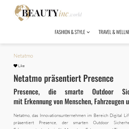
FASHION & STYLE
TRAVEL & WELLN
Netatmo
Like
Netatmo präsentiert Presence
Presence, die smarte Outdoor Sich
mit Erkennung von Menschen, Fahrzeugen u
Netatmo, das Innovationsunternehmen im Bereich Digital Life
präsentiert Presence, der smarten Outdoor Sicherh