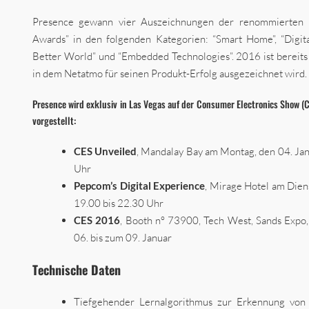
Presence gewann vier Auszeichnungen der renommierten 
Awards” in den folgenden Kategorien: “Smart Home”, “Digita
Better World” und “Embedded Technologies”. 2016 ist bereits d
in dem Netatmo für seinen Produkt-Erfolg ausgezeichnet wird.
Presence wird exklusiv in Las Vegas auf der Consumer Electronics Show (
vorgestellt:
CES Unveiled
, Mandalay Bay am Montag, den 04. Jan
Uhr
Pepcom’s Digital Experience
, Mirage Hotel am Diens
19.00 bis 22.30 Uhr
CES 2016
, Booth n° 73900, Tech West, Sands Expo,
06. bis zum 09. Januar
Technische Daten
Tiefgehender Lernalgorithmus zur Erkennung von