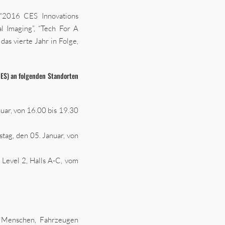
“2016 CES Innovations
l Imaging”, “Tech For A
as vierte Jahr in Folge,
CES) an folgenden Standorten
uar, von 16.00 bis 19.30
tag, den 05. Januar, von
 Level 2, Halls A-C, vom
 Menschen, Fahrzeugen