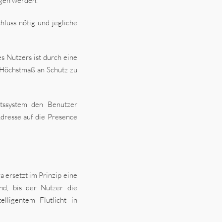
agen werden.
luss nötig und jegliche
 Nutzers ist durch eine
 Höchstmaß an Schutz zu
tssystem den Benutzer
Adresse auf die Presence
a ersetzt im Prinzip eine
nd, bis der Nutzer die
elligentem Flutlicht in