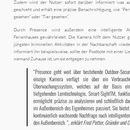
Zudem wird der Nutzer sofort darüber informiert was au
geschieht und erhält eine präzise Benachrichtigung, wie “Pe
gesehen” oder “Tier gesehen”.
Durch Presence wird außerdem eine intelligente A
Ferienhauses gewährleistet. Die Kamera hilft dem Nutzer 
jüngsten kriminellen Aktivitäten in der Nachbarschaft wiede
informiert ihn beispielsweise, sollte der Postbote mit einer L
niemand Zuhause ist, um sie entgegen zu nehmen.
“Presence geht weit über bestehende Outdoor-Secur
einzige Kamera verfügt sie über ein Verbraucher
Überwachungssystem, welches auf der Basis ein
tiefgehenden Lerntechnologie, Smart-SightTM, funkti
ermöglicht präzise zu analysieren und schließlich da
im Außenbereich des Eigenheimes passiert. Sie bietet 
kontinuierlich wachsende Nachfrage nach intelligente
den Außenbereich. ”,
erklärt Fred Potter, Gründer und