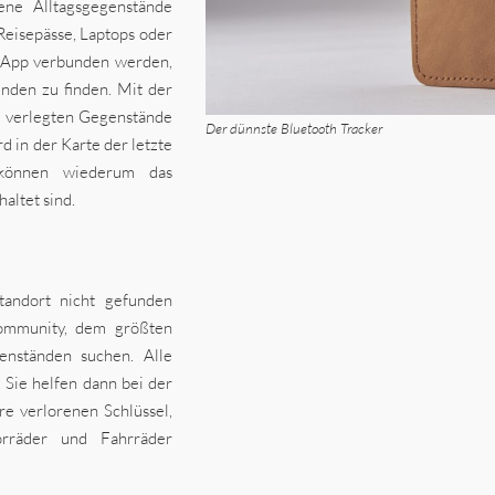
ne Alltagsgegenstände
 Reisepässe, Laptops oder
n App verbunden werden,
nden zu finden. Mit der
re verlegten Gegenstände
Der dünnste Bluetooth Tracker
d in der Karte der letzte
 können wiederum das
altet sind.
andort nicht gefunden
ommunity, dem größten
nständen suchen. Alle
Sie helfen dann bei der
e verlorenen Schlüssel,
orräder und Fahrräder