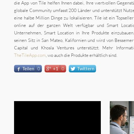
die App von Tile helfen Ihnen dabei, Ihre wertvollen Gegenstä
globale Community umfasst 200 Länder und unterstützt Nutzer
eine halbe Million Dinge zu lokalisieren. Tile ist ein Topselle
online auf der ganzen Welt verfügbar und Smart Locatio
Unternehmen, Smart Location in Ihre Produkte einzubaue
seinen Sitz in San Mateo, Kalifornien und wird von Besseme
Capital und Khosla Ventures unterstützt. Mehr Informat
TheTileApp.com
, wo auch die Produkte erhältlich sind.
Teilen
0
+1
0
Twittern