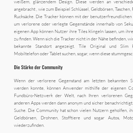
weißem, glänzendem Design. Diese werden an verschiede
angebracht , wie zum Beispiel Schlüssel, Geldbörsen, Taschen,
Rucksäcke. Die Tracker können mit der benutzerfreundliche
um verlorene oder verlegte Gegenstände innerhalb von Seku
eigenen App können Nutzer ihre Tiles klingeln lassen, um ih
zu finden. Wenn sich die Tracker nicht in der Nähe befinden, wir
bekannte Standort angezeigt. Tile Original und Slim
Mobiltelefon oder Tablet suchen, sogar, wenn diese stummgesch
Die Stärke der Community
Wenn der verlorene Gegenstand am letzten bekannten St
werden konnte, können Anwender mithilfe der eigenen C
Fundbüro-Netzwerk der Welt, nach Ihren verlorenen Gege
anderen Apps werden dann anonym und sicher benachrichtigt. 
Suche. Die Community hat schon vielen Nutzern geholfen, ihr
Geldbörsen, Drohnen, Stofftiere und sogar Autos, Mot
wiederzufinden.