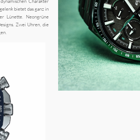
n dynamischen Charakter
elenk bietet das ganz in
ner Lünette. Neongrüne
esigns. Zwei Uhren, die
gen.