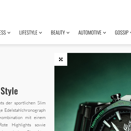
ESS
LIFESTYLE
BEAUTY
AUTOMOTIVE
GOSSIP
 Style
ts der sportlichen Slim
e Edelstahlchronograph
kombination mit einem
 Rote Highlights sowie