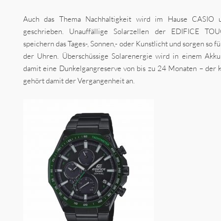
Auch das Thema Nachhaltigkeit wird im Hause CASIO 
geschrieben. Unauffällige Solarzellen der EDIFICE 
speichern das Tages-, Sonnen,- oder Kunstlicht und sorgen so 
der Uhren. Überschüssige Solarenergie wird in einem Akku
damit eine Dunkelgangreserve von bis zu 24 Monaten – der kl
gehört damit der Vergangenheit an.