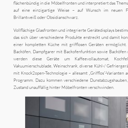
flächenbündig in die Möbelfronten und interpretiert das Thema
auf eine einzigartige Weise – auf Wunsch im neuen Fa
Brillantweiß oder Obsidianschwarz.
Vollflächige Glasfronten und integrierte Gerätedisplays besti
das sich über verschiedene Produkte erstreckt und damit kon
einer kompletten Küche mit grifflosen Geräten ermöglicht
Backöfen, Dampfgarer mit Backofenfunktion sowie Backöfen 
werden diese Geräte um Kaffeevollautomat, Kochfel
Vakuumierschublade, Weinschrank, diverse Kühl-/ Gefriergerä
mit Knock2open-Technologie – allesamt „Grifflos“-Varianten 
Programm. Dazu kommen verschiedene Dunstabzugshauben, 
Zustand unauffällig hinter Möbelfronten verschwinden.