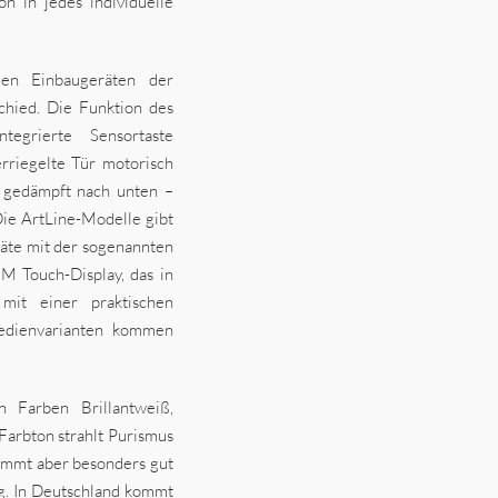
n in jedes individuelle
len Einbaugeräten der
hied. Die Funktion des
egrierte Sensortaste
rriegelte Tür motorisch
ch gedämpft nach unten –
Die ArtLine-Modelle gibt
räte mit der sogenannten
M Touch-Display, das in
mit einer praktischen
edienvarianten kommen
 Farben Brillantweiß,
Farbton strahlt Purismus
kommt aber besonders gut
g. In Deutschland kommt