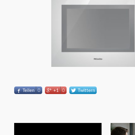
Teilen
0
+1
0
Twittern