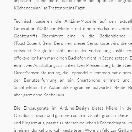
anpassen. „Miele bietet damit immer die optimale Integratio
Küchendesign“, so Trettenbreins Fazit.
Technisch basieren die ArtLine-Modelle auf den aktuel
Generation 6000 von Miele – mit einem markanten Untersc
Gerätegriffs übernimmt eine in die Bedienblende int
(Touch2open). Beim Berühren dieser Sensortaste wird die ve
entsperrt. Sie gleitet sanft und in der Endstellung zusätzli
effektvoller kann man einen Backofen nicht in Szene setzen. 
es in zwei Ausstattungsvarianten. Den Preiseinstieg bilden Ge
DirectSensor-Steuerung, die Topmodelle kommen mit einem 
der Benutzerführung an ein Smartphone erinnert und 
Suchfunktion für Automatikprogramme aufwartet. Beide B
aber ganz ohne Knebel aus.
Die Einbaugeräte im ArtLine-Design bietet Miele in den
Obsidianschwarz und ganz neu auch in Graphitgrau an. Dieser 
und Eleganz aus, passt zu unterschiedlichen Küchendesigns, 
in einem dunkel und kühl gestalteten Wohnumfeld zur Geltun