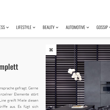
ESS
LIFESTYLE
BEAUTY
AUTOMOTIVE
GOSSIP
omplett
nsprache gefragt. Gerne
einzelner Elemente stört
ine greift Miele diesen
ffe aus. Es fügt sich