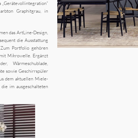
 „Gerätevollintegration“
rbton Graphitgrau, in
mmen das ArtLine-Design,
sequent die Ausstattung
. Zum Portfolio gehören
mit Mikrowelle. Ergänzt
der, Wärmeschublade,
te sowie Geschirrspüler
aus dem aktuellen Miele-
die im ausgeschalteten