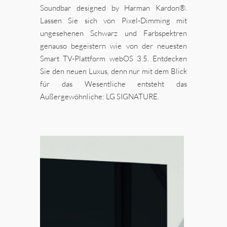
Soundbar designed by Harman Kardon®.
Lassen Sie sich von Pixel-Dimming mit
ungesehenen Schwarz und Farbspektren
genauso begeistern wie von der neuesten
Smart TV-Plattform webOS 3.5. Entdecken
Sie den neuen Luxus, denn nur mit dem Blick
für das Wesentliche entsteht das
Außergewöhnliche: LG SIGNATURE.