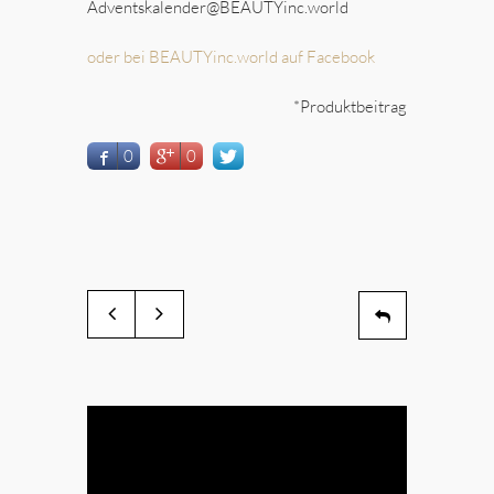
Adventskalender@BEAUTYinc.world
oder bei BEAUTYinc.world auf Facebook
*Produktbeitrag
0
0