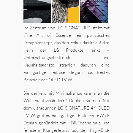
Im Zentrum von „LG SIGNATURE“ steht mit
„The Art of Essence“ ein puristisches
Designkonzept, das den Fokus direkt auf den
Kern der LG Produkte lenkt –
Unterhaltungselektronik und
Haushaltsgeräte strahlen dadurch eine
einzigartige, zeitlose Eleganz aus. Bestes
Beispiel: der OLED TV W.
Sie denken, mit Minimalismus kann man die
Welt nicht verändern? Denken Sie neu. Mit
dem ultradünnen LG SIGNATURE 4K OLED
TV W gibt es einzigartiges Picture-on-Wall-
Design gebündelt mit HDR-Technologie und
feinstem Klangerlebnis aus der High-End-