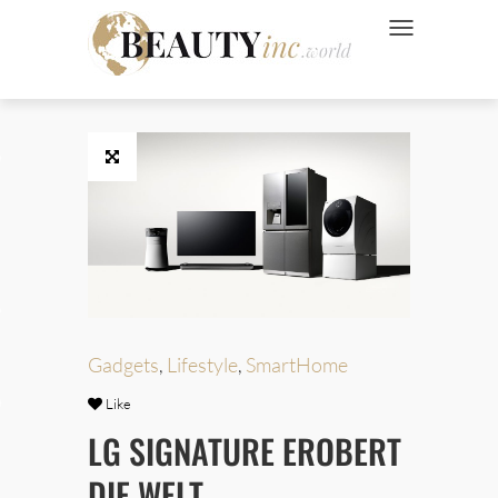
NAVIGATION UMSC
 Style
Wellness
ve
Gadgets
,
Lifestyle
,
SmartHome
Ads
Like
LG SIGNATURE EROBERT
DIE WELT