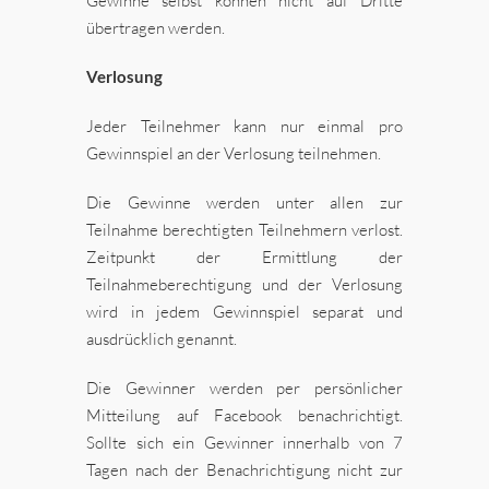
Gewinne selbst können nicht auf Dritte
übertragen werden.
Verlosung
Jeder Teilnehmer kann nur einmal pro
Gewinnspiel an der Verlosung teilnehmen.
Die Gewinne werden unter allen zur
Teilnahme berechtigten Teilnehmern verlost.
Zeitpunkt der Ermittlung der
Teilnahmeberechtigung und der Verlosung
wird in jedem Gewinnspiel separat und
ausdrücklich genannt.
Die Gewinner werden per persönlicher
Mitteilung auf Facebook benachrichtigt.
Sollte sich ein Gewinner innerhalb von 7
Tagen nach der Benachrichtigung nicht zur