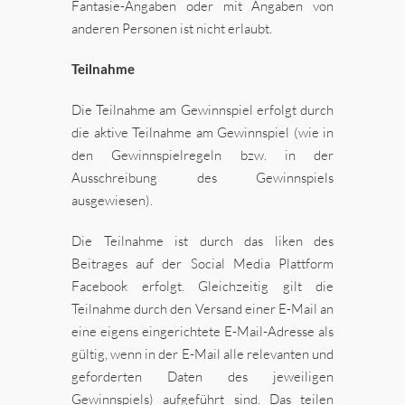
Fantasie-Angaben oder mit Angaben von
anderen Personen ist nicht erlaubt.
Teilnahme
Die Teilnahme am Gewinnspiel erfolgt durch
die aktive Teilnahme am Gewinnspiel (wie in
den Gewinnspielregeln bzw. in der
Ausschreibung des Gewinnspiels
ausgewiesen).
Die Teilnahme ist durch das liken des
Beitrages auf der Social Media Plattform
Facebook erfolgt. Gleichzeitig gilt die
Teilnahme durch den Versand einer E-Mail an
eine eigens eingerichtete E-Mail-Adresse als
gültig, wenn in der E-Mail alle relevanten und
geforderten Daten des jeweiligen
Gewinnspiels) aufgeführt sind. Das teilen