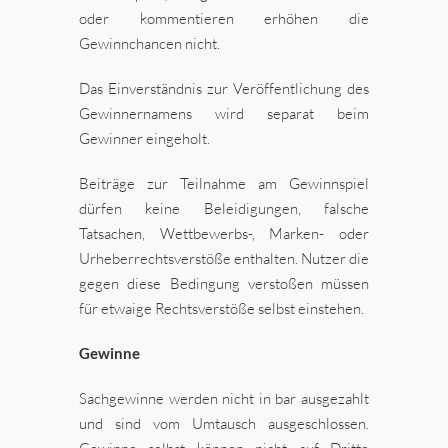
oder kommentieren erhöhen die
Gewinnchancen nicht.
Das Einverständnis zur Veröffentlichung des
Gewinnernamens wird separat beim
Gewinner eingeholt.
Beiträge zur Teilnahme am Gewinnspiel
dürfen keine Beleidigungen, falsche
Tatsachen, Wettbewerbs-, Marken- oder
Urheberrechtsverstöße enthalten. Nutzer die
gegen diese Bedingung verstoßen müssen
für etwaige Rechtsverstöße selbst einstehen.
Gewinne
Sachgewinne werden nicht in bar ausgezahlt
und sind vom Umtausch ausgeschlossen.